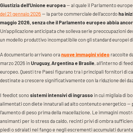
Giustizia dell’Unione europea
— al quale il Parlamento europ
del 21 gennaio 2026
— la parte commerciale dell’accordo
ha iniz
maggio 2026, senza che il Parlamento europeo abbia ancor
Un’applicazione anticipata che solleva serie preoccupazioni demo
un modello produttivo incompatibile con gli standard europei 
A documentarlo arrivano ora
nuove immagini video
raccolte d
marzo 2026 in
Uruguay, Argentina e Brasile
, all’interno di fe
europeo. Questi tre Paesi figurano tra i principali fornitori di 
destinate a crescere significativamente con la riduzione dei daz
I feedlot sono
sistemi intensivi di ingrasso
in cui migliaia di b
alimentati con diete innaturali ad alto contenuto energetico —
l’aumento di peso prima della macellazione. Le immagini mostra
ansimanti per lo stress da caldo, recinti privi di ombra sufficient
piedi o sdraiati nel fango e negli escrementi accumulati durant