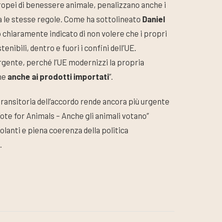
uropei di benessere animale, penalizzano anche i
a le stesse regole. Come ha sottolineato
Daniel
o chiaramente indicato di non volere che i propri
ibili, dentro e fuori i confini dell’UE.
rgente, perché l’UE modernizzi la propria
one
anche ai prodotti importati
”.
e transitoria dell’accordo rende ancora più urgente
 “Vote for Animals – Anche gli animali votano”
lanti e piena coerenza della politica
.