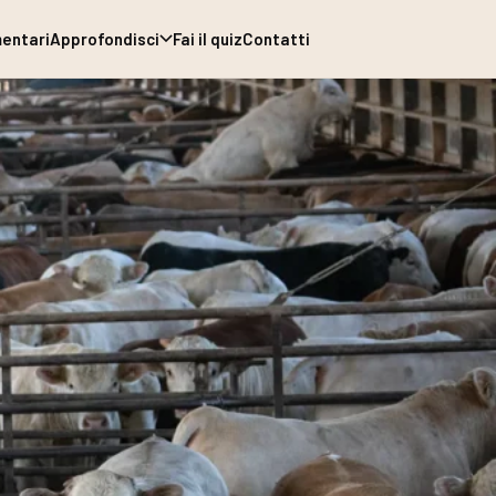
entari
Approfondisci
Fai il quiz
Contatti