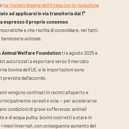
eo
ha rinviato l’esame dell’intesa con la risoluzione
iato ad applicarsi in via transitoria dal 1°
a espresso il proprio consenso
.
cratiche e che rischia di consolidare, nei fatti,
di benessere animale.
a
Animal Welfare Foundation
tra agosto 2025 e
edlot autorizzati a esportare verso il mercato
carne bovina dell’UE, e le importazioni sono
i prevista dall’accordo.
ovini vengono confinati in recinti all’aperto e
 principalmente cereali e soia — per accelerarne
no condizioni di grave sofferenza: animali
e e di acqua pulita, bovini costretti a stare in
e i mesi invernali, con conseguente aumento del