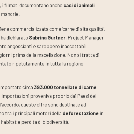
, i filmati documentano anche
casi di animali
e mandrie.
iene commercializzata come ‘carne di alta qualità’,
 ha dichiarato
Sabrina Gurtner
, Project Manager
te angoscianti e sarebbero inaccettabili
 giorni prima della macellazione. Non si tratta di
ato ripetutamente in tutta la regione.
 importato circa
393.000 tonnellate di carne
e importazioni proveniva proprio dai Paesi del
l’accordo, queste cifre sono destinate ad
o tra i principali motori della
deforestazione
in
habitat e perdita di biodiversità.