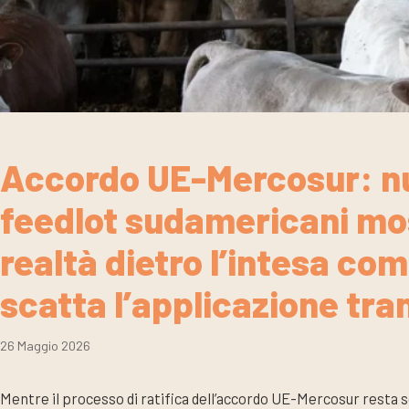
Accordo UE-Mercosur: nu
feedlot sudamericani mo
realtà dietro l’intesa c
scatta l’applicazione tra
26 Maggio 2026
Mentre il processo di ratifica dell’accordo UE-Mercosur resta s