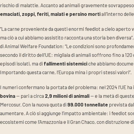
rischio di malattie. Accanto ad animali gravemente sovrappeso
emaciati, zoppi, feriti, malati e persino morti
all’interno dell
“La carne proveniente da questi enormi feedlot a cielo aperto v
ma ciò a cui abbiamo assistito racconta una storia ben diversa”,
di Animal Welfare Foundation: “Le condizioni sono profondamen
secondo il diritto dell’UE: migliaia di animali soffrono fino a 120
episodi isolati, ma di
fallimenti sistemici
che abbiamo document
Importando questa carne, l’Europa mina i propri stessi valori”.
I numeri confermano la portata del problema: nel 2024 l’UE ha
bovina
— pari a circa
2,9 milioni di animali
— e la metà di quest
Mercosur. Con la nuova quota di
99.000 tonnellate
prevista dal
aumentare. A ciò si aggiunge l’impatto ambientale: i feedlot son
ecosistemi come l’Amazzonia e il Gran Chaco, con distruzione di 