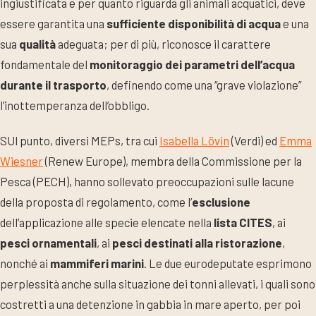
ingiustificata e per quanto riguarda gli animali acquatici, deve
essere garantita una
sufficiente disponibilità di acqua
e una
sua
qualità
adeguata; per di più, riconosce il carattere
fondamentale del
monitoraggio dei parametri dell’acqua
durante il trasporto
, definendo come una “grave violazione”
l’inottemperanza dell’obbligo.
SUl punto, diversi MEPs, tra cui
Isabella Lövin
(Verdi) ed
Emma
Wiesner
(Renew Europe), membra della Commissione per la
Pesca (PECH), hanno sollevato preoccupazioni sulle lacune
della proposta di regolamento, come l’
esclusione
dell’applicazione alle specie elencate nella
lista CITES
, ai
pesci ornamentali
, ai
pesci destinati alla ristorazione
,
nonché ai
mammiferi marini
. Le due eurodeputate esprimono
perplessità anche sulla situazione dei tonni allevati, i quali sono
costretti a una detenzione in gabbia in mare aperto, per poi