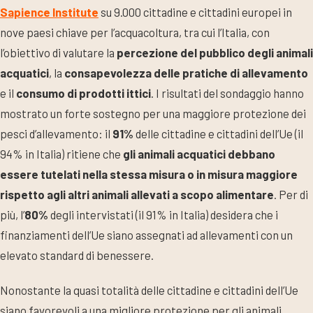
Sapience Institute
su 9.000 cittadine e cittadini europei in
nove paesi chiave per l’acquacoltura, tra cui l’Italia, con
l’obiettivo di valutare la
percezione del pubblico degli animali
acquatici
, la
consapevolezza delle pratiche di allevamento
e il
consumo di prodotti ittici
. I risultati del sondaggio hanno
mostrato un forte sostegno per una maggiore protezione dei
pesci d’allevamento: il
91%
delle cittadine e cittadini dell’Ue (il
94% in Italia) ritiene che
gli animali acquatici debbano
essere tutelati nella stessa misura o in misura maggiore
rispetto agli altri animali allevati a scopo alimentare
. Per di
più, l’
80%
degli intervistati (il 91% in Italia) desidera che i
finanziamenti dell’Ue siano assegnati ad allevamenti con un
elevato standard di benessere.
Nonostante la quasi totalità delle cittadine e cittadini dell’Ue
siano favorevoli a una migliore protezione per gli animali