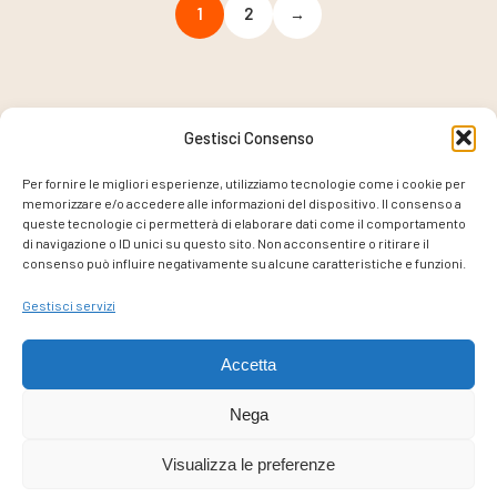
1
2
→
Gestisci Consenso
PROGETTO COORDINATO DA
Per fornire le migliori esperienze, utilizziamo tecnologie come i cookie per
memorizzare e/o accedere alle informazioni del dispositivo. Il consenso a
queste tecnologie ci permetterà di elaborare dati come il comportamento
di navigazione o ID unici su questo sito. Non acconsentire o ritirare il
consenso può influire negativamente su alcune caratteristiche e funzioni.
CON IL SUPPORTO DI
Gestisci servizi
Accetta
Nega
Visualizza le preferenze
Privacy policy
–
Cookie policy