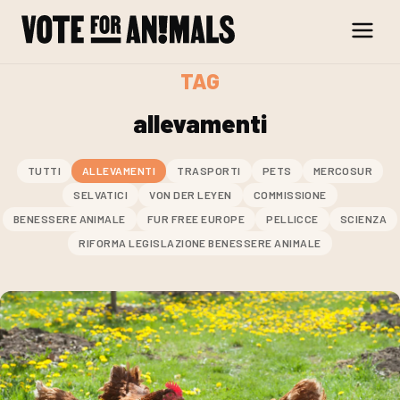
Skip to content
TAG
allevamenti
TUTTI
ALLEVAMENTI
TRASPORTI
PETS
MERCOSUR
SELVATICI
VON DER LEYEN
COMMISSIONE
BENESSERE ANIMALE
FUR FREE EUROPE
PELLICCE
SCIENZA
RIFORMA LEGISLAZIONE BENESSERE ANIMALE