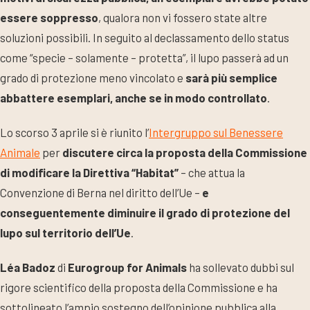
essere soppresso
, qualora non vi fossero state altre
soluzioni possibili. In seguito al declassamento dello status
come “specie – solamente – protetta”, il lupo passerà ad un
grado di protezione meno vincolato e
sarà più semplice
abbattere esemplari, anche se in modo controllato
.
Lo scorso 3 aprile si è riunito l’
Intergruppo sul Benessere
Animale
per
discutere circa la proposta della Commissione
di modificare la Direttiva “Habitat”
– che attua la
Convenzione di Berna nel diritto dell’Ue –
e
conseguentemente diminuire il grado di protezione del
lupo sul territorio dell’Ue
.
Léa Badoz
di
Eurogroup for Animals
ha sollevato dubbi sul
rigore scientifico della proposta della Commissione e ha
sottolineato l’ampio sostegno dell’opinione pubblica alla