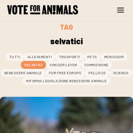
Skip to content
TAG
selvatici
TUTTI
ALLEVAMENTI
TRASPORTI
PETS
MERCOSUR
SELVATICI
VON DER LEYEN
COMMISSIONE
BENESSERE ANIMALE
FUR FREE EUROPE
PELLICCE
SCIENZA
RIFORMA LEGISLAZIONE BENESSERE ANIMALE