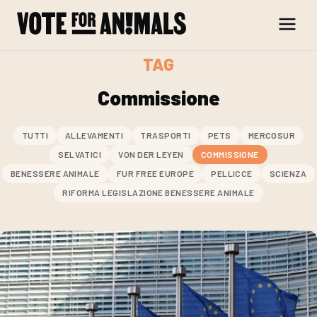
Skip to content
TAG
Commissione
TUTTI
ALLEVAMENTI
TRASPORTI
PETS
MERCOSUR
SELVATICI
VON DER LEYEN
COMMISSIONE
BENESSERE ANIMALE
FUR FREE EUROPE
PELLICCE
SCIENZA
RIFORMA LEGISLAZIONE BENESSERE ANIMALE