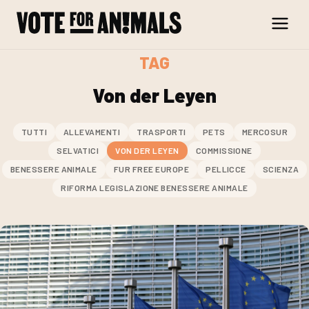
Skip to content
TAG
Von der Leyen
TUTTI
ALLEVAMENTI
TRASPORTI
PETS
MERCOSUR
SELVATICI
VON DER LEYEN
COMMISSIONE
BENESSERE ANIMALE
FUR FREE EUROPE
PELLICCE
SCIENZA
RIFORMA LEGISLAZIONE BENESSERE ANIMALE