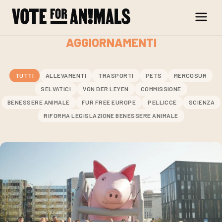
Skip to content
AGGIORNAMENTI
TUTTI
ALLEVAMENTI
TRASPORTI
PETS
MERCOSUR
SELVATICI
VON DER LEYEN
COMMISSIONE
BENESSERE ANIMALE
FUR FREE EUROPE
PELLICCE
SCIENZA
RIFORMA LEGISLAZIONE BENESSERE ANIMALE