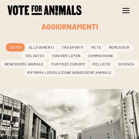
Skip to content
AGGIORNAMENTI
TUTTI
ALLEVAMENTI
TRASPORTI
PETS
MERCOSUR
SELVATICI
VON DER LEYEN
COMMISSIONE
BENESSERE ANIMALE
FUR FREE EUROPE
PELLICCE
SCIENZA
RIFORMA LEGISLAZIONE BENESSERE ANIMALE