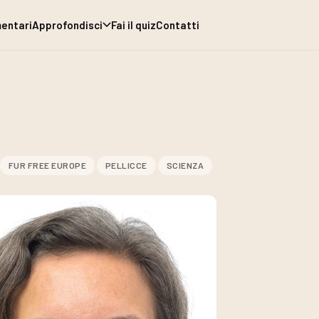
entari
Approfondisci
Fai il quiz
Contatti
FUR FREE EUROPE
PELLICCE
SCIENZA